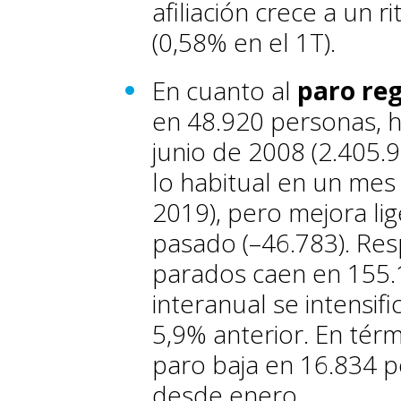
afiliación crece a un r
(0,58% en el 1T).
En cuanto al
paro re
en 48.920 personas, h
junio de 2008 (2.405.9
lo habitual en un mes
2019), pero mejora li
pasado (–46.783). Res
parados caen en 155.1
interanual se intensif
5,9% anterior. En térm
paro baja en 16.834 p
desde enero.