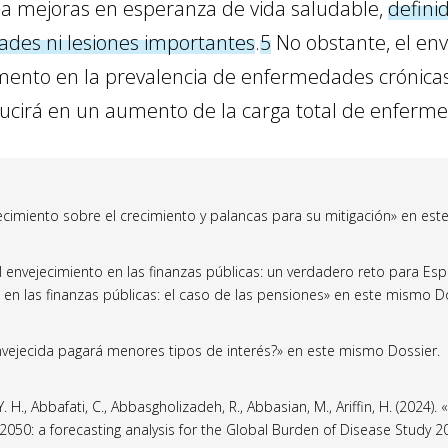
 a mejoras en esperanza de vida saludable,
defini
ades ni lesiones importantes
.
5
No obstante, el env
mento en la prevalencia de enfermedades crónicas
ucirá en un aumento de la carga total de enfermed
jecimiento sobre el crecimiento y palancas para su mitigación» en es
l envejecimiento en las finanzas públicas: un verdadero reto para Es
 en las finanzas públicas: el caso de las pensiones» en este mismo Do
nvejecida pagará menores tipos de interés?» en este mismo Dossier.
 Y. H., Abbafati, C., Abbasgholizadeh, R., Abbasian, M., Ariffin, H. (2024
–2050: a forecasting analysis for the Global Burden of Disease Study 2