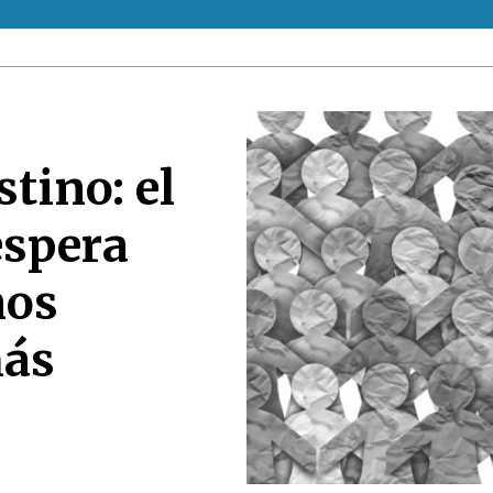
tino: el
espera
nos
más