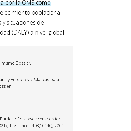
da por la OMS como
ejecimiento poblacional
 y situaciones de
ad (DALY) a nivel global.
te mismo Dossier.
paña y Europa» y «Palancas para
ssier.
). «Burden of disease scenarios for
021», The Lancet, 403(10440), 2204-