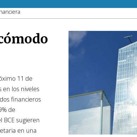
nanciera
e cómodo
róximo 11 de
 en los niveles
dos financieros
99% de
el BCE sugieren
netaria en una