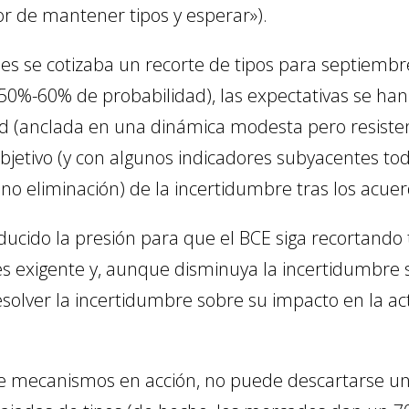
lor de mantener tipos y esperar»).
 se cotizaba un recorte de tipos para septiembr
0%-60% de probabilidad), las expectativas se han 
idad (anclada en una dinámica modesta pero resisten
jetivo (y con algunos indicadores subyacentes to
 no eliminación) de la incertidumbre tras los acue
ucido la presión para que el BCE siga recortando t
s exigente y, aunque disminuya la incertidumbre so
solver la incertidumbre sobre su impacto en la ac
de mecanismos en acción, no puede descartarse un 