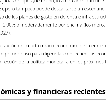
ajadas de tipos (de hecho, los mercados dan un 7
026), pero tampoco puede descartarse un escenar
poyo de los planes de gasto en defensa e infraestru
 el 2,00% o moderadamente por encima (los merca
2027).
tualización del cuadro macroeconómico de la euroz
 primer paso para digerir las consecuencias econ
dirección de la política monetaria en los próximos 
ómicas y financieras recientes