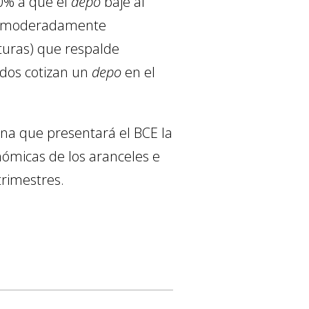
0% a que el
depo
baje al
io moderadamente
cturas) que respalde
dos cotizan un
depo
en el
ona que presentará el BCE la
ómicas de los aranceles e
trimestres.