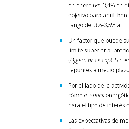
en enero (
vs.
3,4% en di
objetivo para abril, ha
rango del 3%-3,5% al m
Un factor que puede suav
límite superior al preci
(
Ofgem price cap
). Sin 
repuntes a medio plazo
Por el lado de la activ
cómo el
shock
energéti
para el tipo de interés 
Las expectativas de me