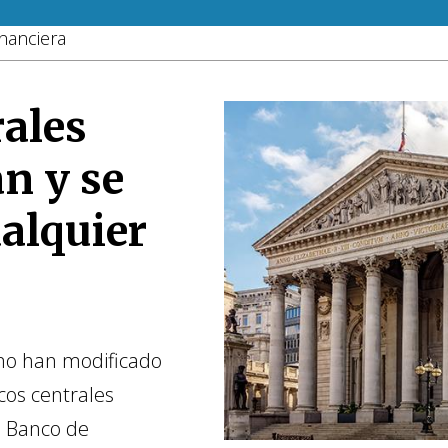
nanciera
rales
n y se
alquier
mo han modificado
cos centrales
l Banco de