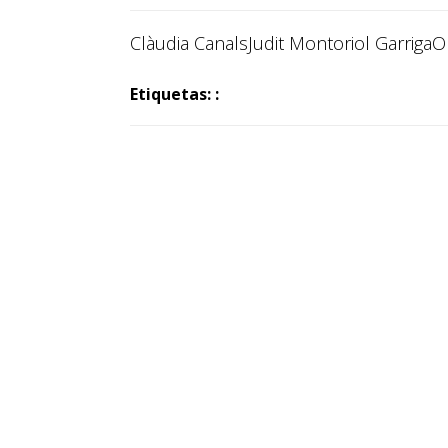
Clàudia Canals
Judit Montoriol Garriga
O
Etiquetas: