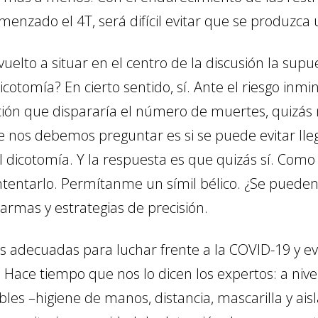
enzado el 4T, será difícil evitar que se produzca 
vuelto a situar en el centro de la discusión la sup
icotomía? En cierto sentido, sí. Ante el riesgo inm
uación que dispararía el número de muertes, quizá
e nos debemos preguntar es si se puede evitar lle
 dicotomía. Y la respuesta es que quizás sí. Com
intentarlo. Permítanme un símil bélico. ¿Se puede
 armas y estrategias de precisión.
s adecuadas para luchar frente a la COVID-19 y ev
ace tiempo que nos lo dicen los expertos: a nivel 
s –higiene de manos, distancia, mascarilla y ais