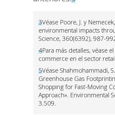
3
Véase Poore, J. y Nemecek,
environmental impacts thr
Science, 360(6392), 987-99
4
Para más detalles, véase el 
commerce en el sector retai
5
Véase Shahmohammadi, S. e
Greenhouse Gas Footprinting
Shopping for Fast-Moving C
Approach». Environmental Sc
3.509.