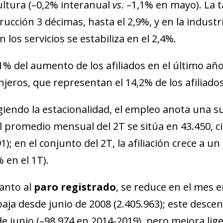
ultura (–0,2% interanual
vs
. –1,1% en mayo). La t
rucción 3 décimas, hasta el 2,9%, y en la industr
 los servicios se estabiliza en el 2,4%.
,1% del aumento de los afiliados en el último a
njeros, que representan el 14,2% de los afiliado
giendo la estacionalidad, el empleo anota una s
l promedio mensual del 2T se sitúa en 43.450, c
1); en el conjunto del 2T, la afiliación crece a u
 en el 1T).
ndow)
w window)
anto al
paro registrado
, se reduce en el mes e
new window)
aja desde junio de 2008 (2.405.963); este descen
w)
e junio (–98.974 en 2014-2019), pero mejora lig