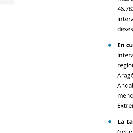
46.78
inter
deses
En c
inter
regio
Aragó
Andal
menos
Extre
La t
Gener