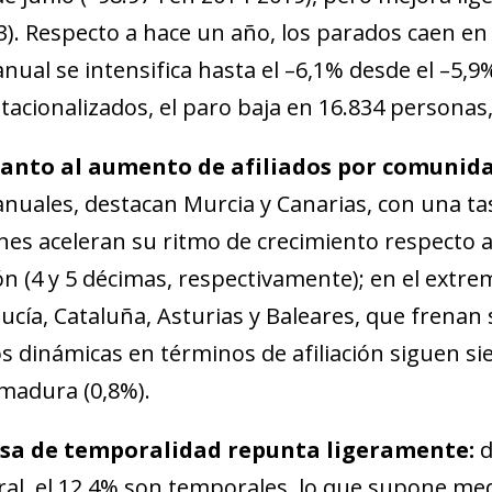
3). Respecto a hace un año, los parados caen en 
anual se intensifica hasta el –6,1% desde el –5,
tacionalizados, el paro baja en 16.834 personas
uanto al aumento de afiliados por
comunida
anuales, destacan Murcia y Canarias, con una ta
nes aceleran su ritmo de crecimiento respecto a
n (4 y 5 décimas, respectivamente); en el extre
ucía, Cataluña, Asturias y Baleares, que frenan
 dinámicas en términos de afiliación siguen sie
madura (0,8%).
asa de temporalidad repunta ligeramente:
d
al, el 12,4% son temporales, lo que supone me