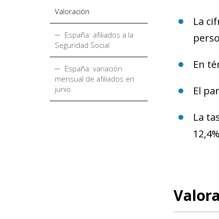
Valoración
La ci
España: afiliados a la
perso
Seguridad Social
En té
España: variación
mensual de afiliados en
junio
El pa
La ta
12,4%
Valor