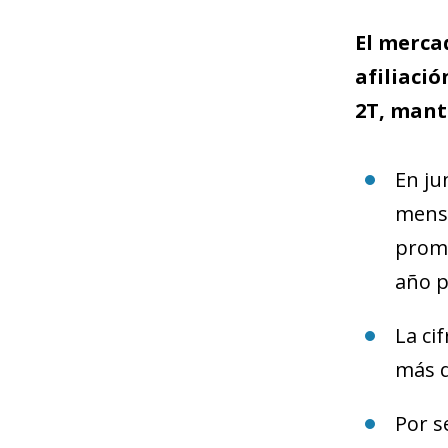
El merca
afiliació
2T, mant
En ju
mensu
prome
año p
La ci
más q
Por s