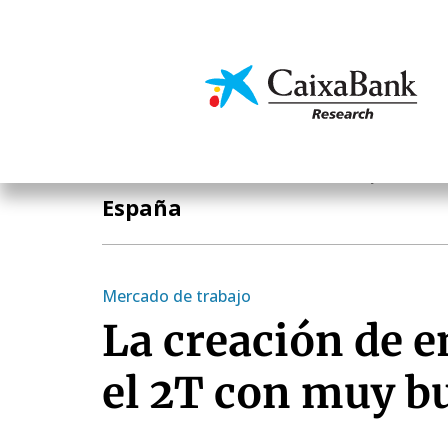
Pasar
al
contenido
Economía y mercado
principal
Notas Breves de Actualidad Económica y Financier
España
Mercado de trabajo
La creación de e
el 2T con muy b