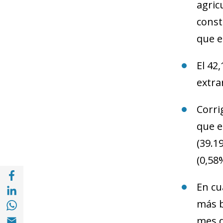
agric
const
que en
El 42
extra
Corri
que e
(39.19
(0,58%
Compartir en Facebook (opens in a new wi
Compartir en with Linkedin (opens in a ne
En cu
Compartir en with Whatsapp (opens in a 
más b
Compartir en Email (opens in a new windo
mes d