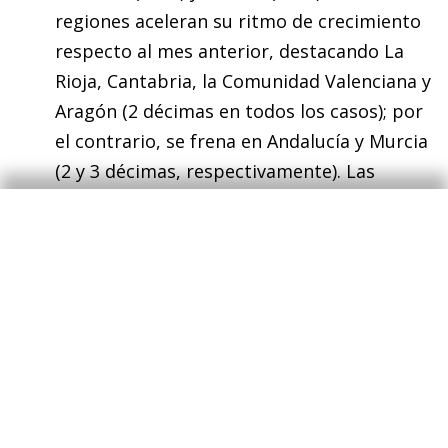
regiones aceleran su ritmo de crecimiento
respecto al mes anterior, destacando La
Rioja, Cantabria, la Comunidad Valenciana y
Aragón (2 décimas en todos los casos); por
el contrario, se frena en Andalucía y Murcia
(2 y 3 décimas, respectivamente). Las
regiones menos dinámicas en términos de
afiliación son País Vasco (1,0% interanual) y
Extremadura (0,8%).
La tasa de temporalidad continúa
reduciéndose:
del total de afiliados al
Régimen General, el 11,8% son temporales,
2 décimas menos que el mes anterior
(12,7% en febrero de 2024) y la tasa más