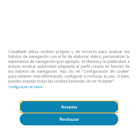
Inteligencia artificial (IA)
Productividad y empleo ante la IA
generativa: ¿qué sabemos?
Oriol Carreras Baquer
CaixaBank utiliza cookies propias y de terceros para analizar tus
hábitos de navegación con el fin de elaborar datos, personalizar tu
10 mayo 2026
experiencia de navegación (por ejemplo, el idioma) y la publicidad, e
incluso mostrar publicidad adaptada al perfil creado en función de
tus hábitos de navegación. Haz clic en "Configuración de cookie"
para obtener más información, configurar o rechazar su uso. O bien,
puedes aceptar todas las cookies haciendo clic en “Aceptar”.
Configuración de cookie
Aceptar
Rechazar