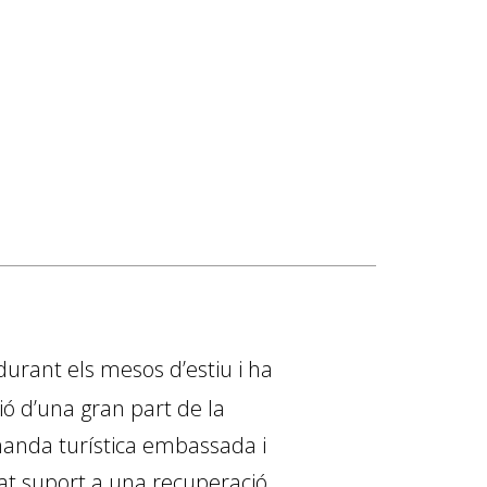
durant els mesos d’estiu i ha
ió d’una gran part de la
emanda turística embassada i
nat suport a una recuperació