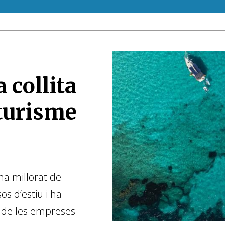
 collita
 turisme
 ha millorat de
os d’estiu i ha
t de les empreses