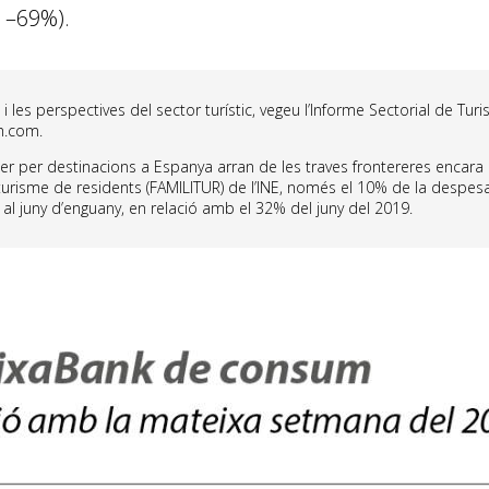
l –69%).
 i les perspectives del sector turístic, vegeu l’Informe Sectorial de Tur
h.com.
nger per destinacions a Espanya arran de les traves frontereres encara
urisme de residents (FAMILITUR) de l’INE, només el 10% de la despes
 al juny d’enguany, en relació amb el 32% del juny del 2019.