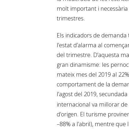
molt important i necessària 
trimestres.
Els indicadors de demanda tu
l’estat d’alarma al començam
del trimestre. D’aquesta man
gran dinamisme: les pernocta
mateix mes del 2019 al 22% a 
comportament de la demanda 
l’agost del 2019, secundada
internacional va millorar d
d’origen. El turisme provine
–88% a l’abril), mentre que 