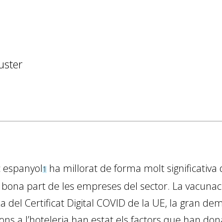
uster
ic espanyol
ha millorat de forma molt significativa 
1
a bona part de les empreses del sector. La vacunac
a del Certificat Digital COVID de la UE, la gran d
ions a l’hoteleria han estat els factors que han do