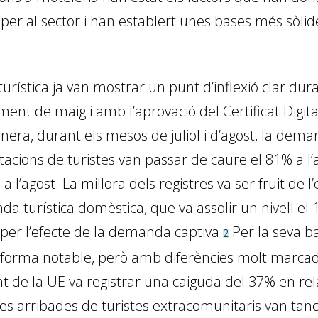
per al sector i han establert unes bases més sòlid
rística ja van mostrar un punt d’inflexió clar dura
ent de maig i amb l’aprovació del Certificat Digital
era, durant els mesos de juliol i d’agost, la dema
cions de turistes van passar de caure el 81% a l’a
l’agost. La millora dels registres va ser fruit de l
turística domèstica, que va assolir un nivell el 1
 per l’efecte de la demanda captiva.
Per la seva 
2
e forma notable, però amb diferències molt marcad
nt de la UE va registrar una caiguda del 37% en rel
les arribades de turistes extracomunitaris van tan