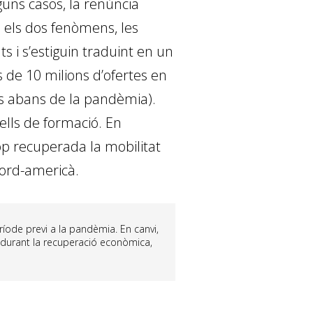
guns casos, la renúncia
e els dos fenòmens, les
s i s’estiguin traduint en un
 de 10 milions d’ofertes en
ns abans de la pandèmia).
vells de formació. En
op recuperada la mobilitat
nord-americà.
eríode previ a la pandèmia. En canvi,
r durant la recuperació econòmica,