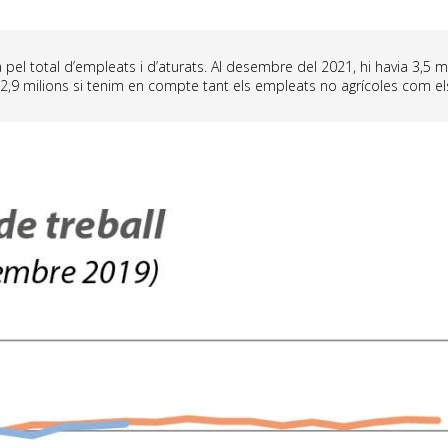
a pel total d’empleats i d’aturats. Al desembre del 2021, hi havia 3,5 
 2,9 milions si tenim en compte tant els empleats no agrícoles com els