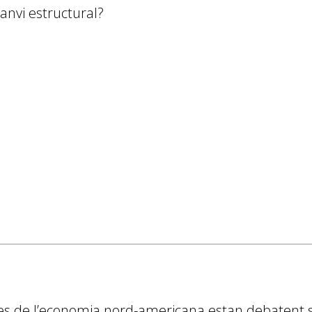
anvi estructural?
tes de l’economia nord-americana estan debatent so