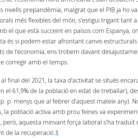
s nivells prepandèmia, malgrat que el PIB ja ho va
als més flexibles del món, s’estigui trigant tant a 
 el que està succeint en països com Espanya, on,
nta és si podem estar afrontant canvis estructural
ts de l’economia, ens trobem davant desajustament
e corregir amb el temps.
 final del 2021, la taxa d’activitat se situés encar
en el 61,9% de la població en edat de treballar), de
2 p. p. menys que al febrer d’aquest mateix any). No
, la població activa amb prou feines va experiment
tat, però, aquesta minvant força laboral s’ha traduï
 de la recuperació.
1