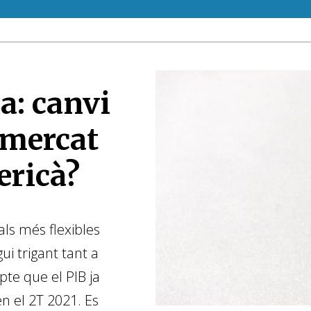
a: canvi
 mercat
ericà?
ls més flexibles
ui trigant tant a
pte que el PIB ja
n el 2T 2021. Es