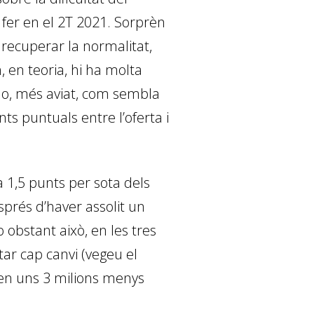
 fer en el 2T 2021. Sorprèn
re­­cuperar la normalitat,
 en teoria, hi ha molta
s o, més aviat, com sembla
s puntuals entre l’oferta i
a 1,5 punts per sota dels
sprés d’haver assolit un
 obstant això, en les tres
ar cap canvi (vegeu el
t en uns 3 milions menys