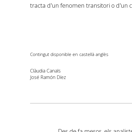
tracta d'un fenomen transitori o d'un c
Contingut disponible en
castellà
anglès
Clàudia Canals
José Ramón Díez
Des de fa mesos, els analis