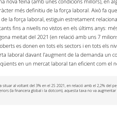
na nova feina (amb unes condicions millors), en al
cter més definitiu de la força laboral. Això fa qu
e la força laboral, estiguin estretament relacionat
s fins a nivells no vistos en els últims anys: més
gona meitat del 2021 (en relació amb uns 7 milio
oberts es donen en tots els sectors i en tots els ni
’oferta laboral davant l’augment de la demanda un c
eqüents en un mercat laboral tan eficient com el 
va situar al voltant del 3% en el 2S 2021, en relació amb el 2,2% del p
riors (la financera global i la dotcom), aquesta taxa no va augmenta