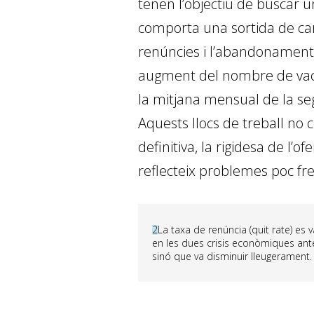
tenen l’objectiu de buscar u
comporta una sortida de carà
renúncies i l’abandonament d
augment del nombre de vacant
la mitjana mensual de la se
Aquests llocs de treball no c
definitiva, la rigidesa de l
reflecteix problemes poc fr
2
La taxa de renúncia (quit rate) es 
en les dues crisis econòmiques ante
sinó que va disminuir lleugerament.