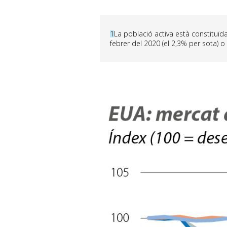
1
La població activa està constituïd
febrer del 2020 (el 2,3% per sota) o