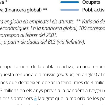
 comportament de la població activa, un nou fenom
questa renúncia o dimissió (
quitting
, en anglès) al
es que decideixen deixar la feina: més de 4 mi­­li
milions en els anys previs a la pandèmia (vegeu el
risis anteriors.
2
Malgrat que la majoria de les p