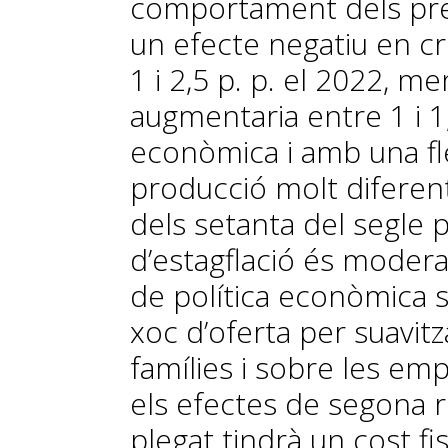
comportament dels preus
un efecte negatiu en c
1 i 2,5 p. p. el 2022, me
augmentaria entre 1 i 1
econòmica i amb una flex
producció molt diferent
dels setanta del segle p
d’estagflació és modera
de política econòmica 
xoc d’oferta per suavitz
famílies i sobre les emp
els efectes de segona 
plegat tindrà un cost f