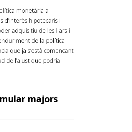
olítica monetària a
s d’interès hipotecaris i
ad­­qui­­sitiu de les llars i
enduriment de la política
ncia que ja s’està començant
d de l’ajust que podria
umular majors