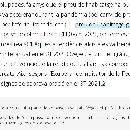
upades, fa anys que el preu de l’habitatge ha pu
 es va accelerar durant la pandèmia (pel canvi de pre
per l’oferta limitada, etc.). El
preu de l’habitatge g
i es va accelerar fins a l’11,8% el 2021, en termes n
rmes reals).
1
Aquesta tendència alcista es va frena
 interanual en el 3T 2022) (vegeu el primer gràfic)
ior a l’evolució de la renda de les llars i va compo
cats. Així, segons l’Exuberance Indicator de la Fed
 signes de sobrevaloració en el 3T 2021.
2
lobal construït a partir de 25 països avançats. Vegeu: https://int.hou
da des de l’estiu passat a moltes economies ja ha refredat alguns 
ostraven signes de sobrevaloració.