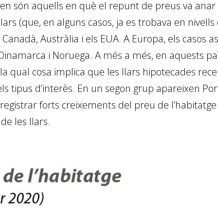
en són aquells en què el repunt de preus va ana
ars (que, en alguns casos, ja es trobava en nivells
anadà, Austràlia i els EUA. A Europa, els casos as
 Dinamarca i Noruega. A més a més, en aquests pa
, la qual cosa implica que les llars hipotecades r
els tipus d’interès. En un segon grup apareixen Po
registrar forts creixements del preu de l’habitatg
e les llars.