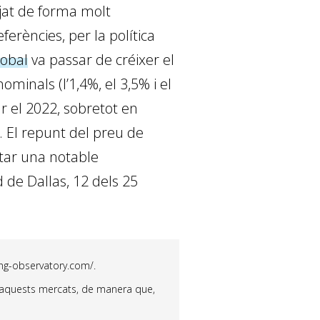
jat de forma molt
ferències, per la política
lobal
va passar de créixer el
ominals (l’1,4%, el 3,5% i el
r el 2022, sobretot en
. El repunt del preu de
rtar una notable
 de Dallas, 12 dels 25
sing-observatory.com/.
d’aquests mercats, de manera que,