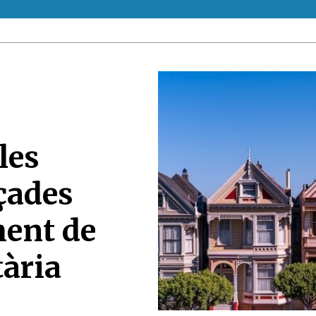
les
çades
ment de
tària