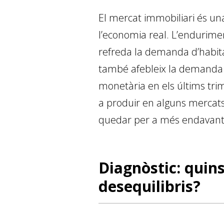
El mercat immobiliari és una
l’economia real. L’en­­durime
refreda la demanda d’habitatge
també afebleix la demanda d
monetària en els últims trim
a produir en alguns mercats 
quedar per a més endavant
Diagnòstic: quin
desequilibris?