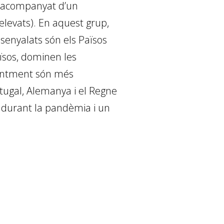
r acompanyat d’un
 elevats). En aquest grup,
senyalats són els Països
ïsos, dominen les
ecentment són més
rtugal, Alemanya i el Regne
e durant la pandèmia i un