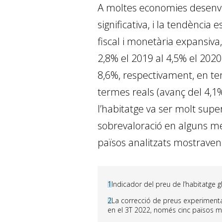
A moltes economies desenvol
significativa, i la tendència
fiscal i monetària expansiva, 
2,8% el 2019 al 4,5% el 2020 
8,6%, respectivament, en te
termes reals (avanç del 4,1%
l’habitatge va ser molt super
sobrevaloració en alguns mer
països analitzats mostraven
1
Indicador del preu de l’habitatge g
2
La correcció de preus experimenta
en el 3T 2022, només cinc països m