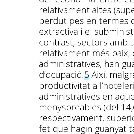
relativament altes (supe
perdut pes en termes d’
extractiva i el subminis
contrast, sectors amb u
relativament més baix, c
administratives, han gu
d’ocupació.
5
Així, malgr
productivitat a l’hoteleri
administratives en aqu
menyspreables (del 14,
respectivament, superior
fet que hagin guanyat t