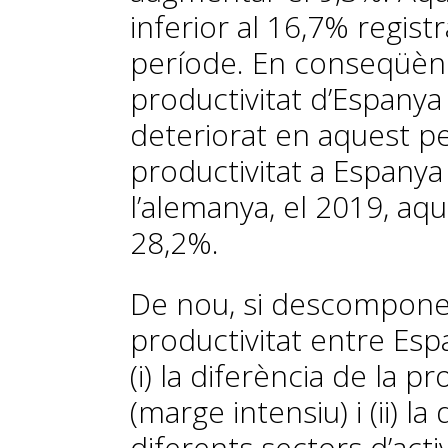
inferior al 16,7% regis
període. En conseqüènci
productivitat d’Espany
deteriorat en aquest per
productivitat a Espanya 
l’alemanya, el 2019, aque
28,2%.
De nou, si descomponem
productivitat entre Esp
(i) la diferència de la p
(marge intensiu) i (ii) la
diferents sectors d’acti