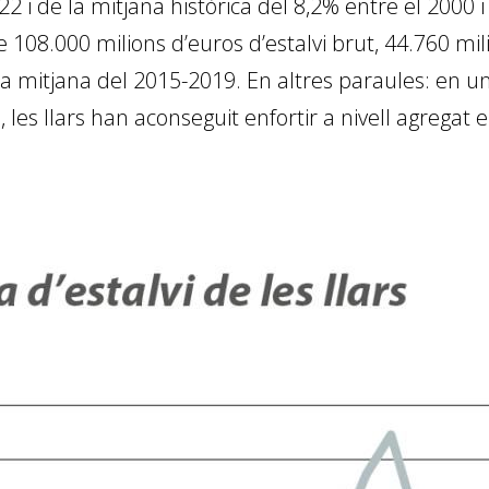
 i de la mitjana històrica del 8,2% entre el 2000 i
de 108.000 milions d’euros d’estalvi brut, 44.760 mi
a mitjana del 2015-2019. En altres paraules: en u
, les llars han aconseguit enfortir a nivell agregat 