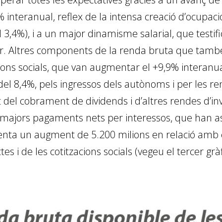
% interanual, reflex de la intensa creació d’ocu­­p
 3,4%), i a un major dinamisme salarial, que testif
. Altres components de la renda bruta que també 
cions socials, que van augmentar el +9,9% interanu
del 8,4%, pels ingressos dels autònoms i per les re
del cobrament de dividends i d’altres rendes d’inv
majors pagaments nets per interessos, que han as
enta un augment de 5.200 milions en relació amb el
s i de les cotitzacions socials (vegeu el tercer gràf