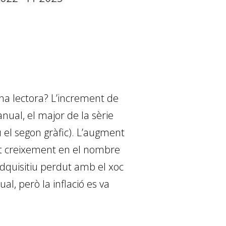
na lectora? L’increment de
nual, el major de la sèrie
 el segon gràfic). L’augment
ant creixement en el nombre
adquisitiu perdut amb el xoc
al, però la inflació es va