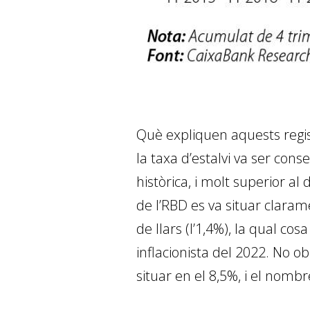
Què expliquen aquests regis
la taxa d’estalvi va ser con
històrica, i molt superior a
de l’RBD es va situar claram
de llars (l’1,4%), la qual c
inflacionista del 2022. No ob
situar en el 8,5%, i el nombre