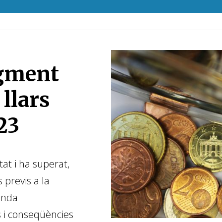
ugment
 llars
23
at i ha superat,
s previs a la
enda
s i conseqüències