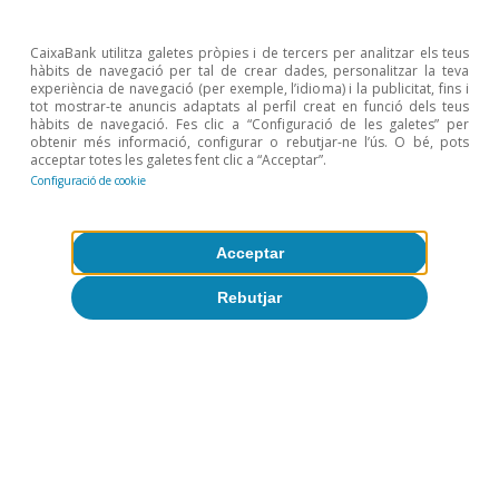
La transmissió del cicle de tipus
d’interès a les llars espanyoles:
CaixaBank utilitza galetes pròpies i de tercers per analitzar els teus
hàbits de navegació per tal de crear dades, personalitzar la teva
evidència micro d’un ajust moderat i
experiència de navegació (per exemple, l’idioma) i la publicitat, fins i
tot mostrar-te anuncis adaptats al perfil creat en funció dels teus
d’una recuperació gradual
hàbits de navegació. Fes clic a “Configuració de les galetes” per
obtenir més informació, configurar o rebutjar-ne l’ús. O bé, pots
VV. AA.
acceptar totes les galetes fent clic a “Acceptar”.
13 abr. 2026
Configuració de cookie
Acceptar
Rebutjar