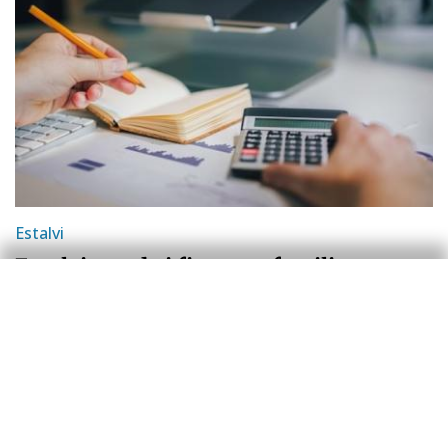
Estalvi
Estalvi, renda i finances familiars a
Espanya: com han anat el 2025 i què
esperem per al 2026?
Javier García Arenas
Sergio Díaz
4 maig 2026