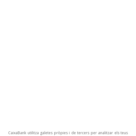
Divisas
EUR/USD
CaixaBank Research
29 jul. 2026
CaixaBank utilitza galetes pròpies i de tercers per analitzar els teus