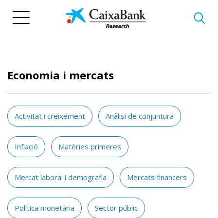
Vés
al
contingut
Economia i mercats
Activitat i creixement
Anàlisi de conjuntura
Inflació
Matèries primeres
Mercat laboral i demografia
Mercats financers
Política monetària
Sector públic