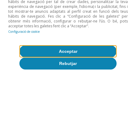
hàbits de navegació per tal de crear dades, personalitzar la teva
experiència de navegació (per exemple, l’idioma) i la publicitat, fins i
tot mostrar-te anuncis adaptats al perfil creat en funció dels teus
hàbits de navegació. Fes clic a “Configuració de les galetes” per
obtenir més informació, configurar o rebutjar-ne l’ús. O bé, pots
acceptar totes les galetes fent clic a “Acceptar”.
Configuració de cookie
Mercado de trabajo
El mercado laboral mantiene su
Acceptar
dinamismo en el 2T
Rebutjar
Zoel Martín Vilató
28 jul. 2026