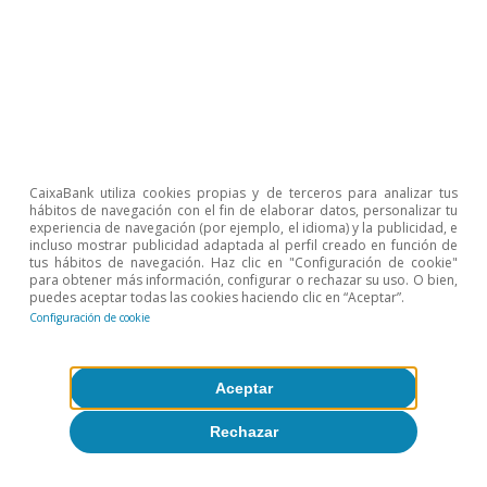
CaixaBank utiliza cookies propias y de terceros para analizar tus
Mercados financieros
hábitos de navegación con el fin de elaborar datos, personalizar tu
Lo que los mercados nos dicen de la
experiencia de navegación (por ejemplo, el idioma) y la publicidad, e
incluso mostrar publicidad adaptada al perfil creado en función de
macroeconomía
tus hábitos de navegación. Haz clic en "Configuración de cookie"
para obtener más información, configurar o rechazar su uso. O bien,
puedes aceptar todas las cookies haciendo clic en “Aceptar”.
Isabela Lara White
Configuración de cookie
Manuel Carrera Moreno
8 mayo 2026
Aceptar
Rechazar