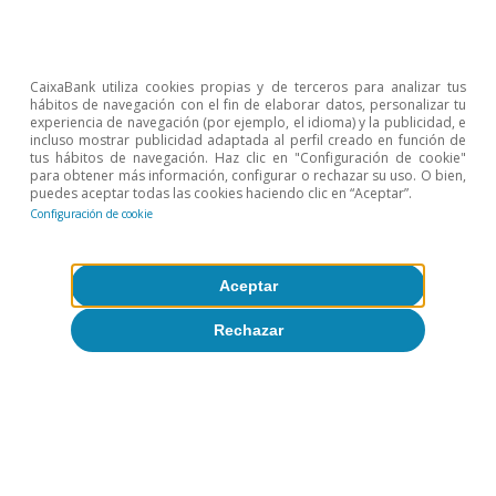
Comunicaciones sobre
requisitos de accesibilidad
CaixaBank utiliza cookies propias y de terceros para analizar tus
hábitos de navegación con el fin de elaborar datos, personalizar tu
experiencia de navegación (por ejemplo, el idioma) y la publicidad, e
incluso mostrar publicidad adaptada al perfil creado en función de
tus hábitos de navegación. Haz clic en "Configuración de cookie"
para obtener más información, configurar o rechazar su uso. O bien,
De conformidad con lo previsto en el artículo 10.2.a del
puedes aceptar todas las cookies haciendo clic en “Aceptar”.
Configuración de cookie
Real Decreto 1112/2018, podrán dirigirse
comunicaciones a esta entidad con cualquiera de las
siguientes finalidades: poner de manifiesto un posible
Aceptar
incumplimiento de los requisitos de accesibilidad por
Rechazar
parte del presente sitio web, comunicar cualesquiera
otras dificultades de acceso al contenido, o formular
consultas o sugerencias de mejora en relación con la
accesibilidad del sitio. Dichas comunicaciones podrán
cursarse a través de los canales de contacto disponibles
en
https://www.caixabankresearch.com/es/contacto
.