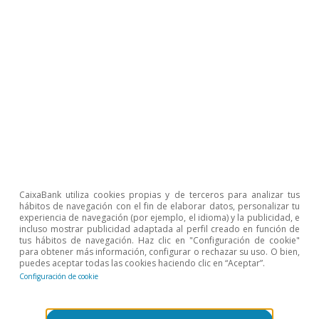
Situación global
Economía española
Mercado inmobiliario
Judit Montoriol
Premis APCE Catalunya 2024, CosmoCaixa Barcelona
Descargar fichero
CaixaBank utiliza cookies propias y de terceros para analizar tus
Presentación del Informe Sectorial
hábitos de navegación con el fin de elaborar datos, personalizar tu
Agroalimentario 2024
experiencia de navegación (por ejemplo, el idioma) y la publicidad, e
incluso mostrar publicidad adaptada al perfil creado en función de
tus hábitos de navegación. Haz clic en "Configuración de cookie"
para obtener más información, configurar o rechazar su uso. O bien,
3 de octubre de 2024
puedes aceptar todas las cookies haciendo clic en “Aceptar”.
Configuración de cookie
Situación y perspectivas del sector
agroalimentario español