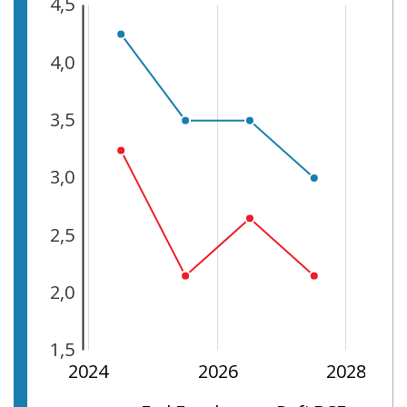
4,5
0,5
1,0
5,0
5,5
4,0
3,5
3,0
1,5
2,5
2,0
1,5
2022
2030
2024
2026
2028
L