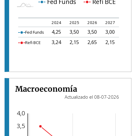
Fed Funds
Refi BCE
2024
2025
2026
2027
4,25
3,50
3,50
3,00
Fed Funds
3,24
2,15
2,65
2,15
Refi BCE
Macroeconomía
Actualizado el 08-07-2026
4,0
-1,0
-0,5
4,5
3,5