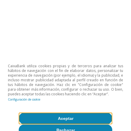
0,9
1,5
0,7
1,2
PIB eurozona
3,5
2,8
2,1
1,8
PIB España
2,8
2,1
2,1
2,1
PIB EE. UU.
CaixaBank utiliza cookies propias y de terceros para analizar tus
hábitos de navegación con el fin de elaborar datos, personalizar tu
experiencia de navegación (por ejemplo, el idioma) y la publicidad, e
incluso mostrar publicidad adaptada al perfil creado en función de
tus hábitos de navegación. Haz clic en "Configuración de cookie"
para obtener más información, configurar o rechazar su uso. O bien,
puedes aceptar todas las cookies haciendo clic en “Aceptar”.
Configuración de cookie
Aceptar
Sobre CaixaBank Research
Rechazar