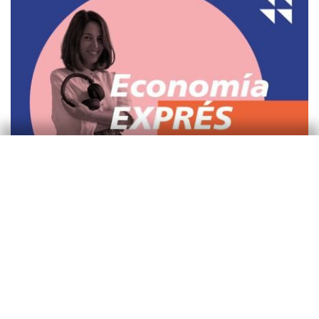
Pódcast
Guerra en Irán: implicaciones para la
economía mundial y para España
Patricia Esteban
José Ramón Díez
16 mar 2026