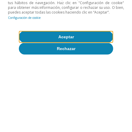
tus hábitos de navegación. Haz clic en "Configuración de cookie"
para obtener más información, configurar o rechazar su uso. O bien,
Palabras para el laberinto económico
puedes aceptar todas las cookies haciendo clic en “Aceptar”.
Configuración de cookie
José Ramón Díez
12 ene 2026
Aceptar
Rechazar