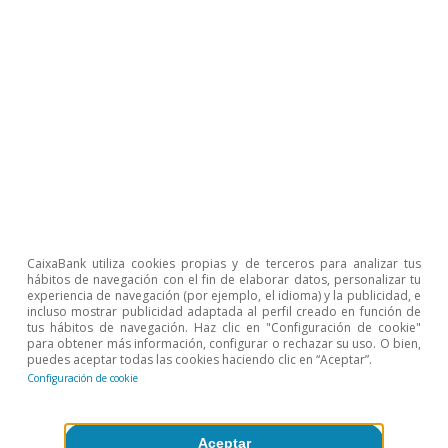
Coyuntura de España
CaixaBank utiliza cookies propias y de terceros para analizar tus
hábitos de navegación con el fin de elaborar datos, personalizar tu
La economía española entre aguas:
experiencia de navegación (por ejemplo, el idioma) y la publicidad, e
incluso mostrar publicidad adaptada al perfil creado en función de
¿desaceleración o recuperación?
tus hábitos de navegación. Haz clic en "Configuración de cookie"
para obtener más información, configurar o rechazar su uso. O bien,
puedes aceptar todas las cookies haciendo clic en “Aceptar”.
CaixaBank Research
Configuración de cookie
8 jul 2026
Aceptar