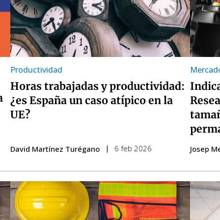
Productividad
Mercado
Horas trabajadas y productividad:
Indic
a
¿es España un caso atípico en la
Resea
UE?
tamañ
perma
6 feb 2026
David Martínez Turégano
Josep M