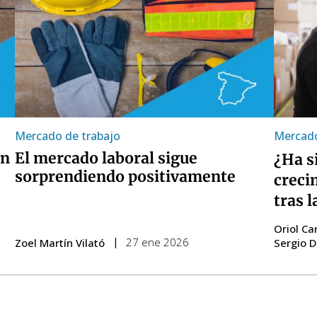
Mercado de trabajo
Mercado
en
El mercado laboral sigue
¿Ha s
sorprendiendo positivamente
creci
tras 
Oriol Ca
27 ene 2026
Zoel Martín Vilató
Sergio D