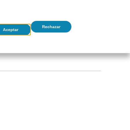
ES
CA
EN
Newsletters
er Linkedin Link (opens in a new window)
Header Ivoox Link (opens in a new window)
(opens in a new wind
icaciones
Economía en tiempo real
Rechazar
Aceptar