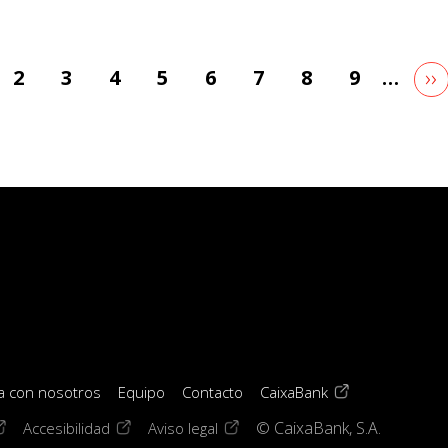
Si
››
ge
Page
2
Page
3
Page
4
Page
5
Page
6
Page
7
Page
8
Page
9
…
pá
(opens in a new 
a con nosotros
Equipo
Contacto
CaixaBank
window)
pens in a new window)
(opens in a new window)
(opens in a new window)
Accesibilidad
Aviso legal