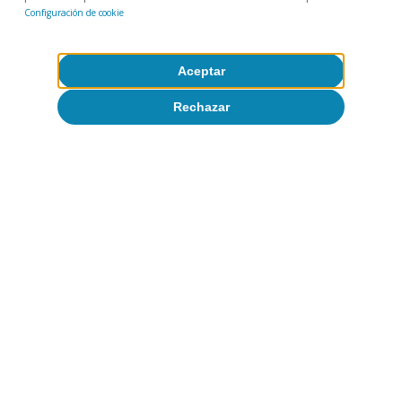
Configuración de cookie
Aceptar
Rechazar
Sobre CaixaBank Research
Trabaja con nosotros
Equipo
Contacto
(opens in a new window)
CaixaBank
(opens in a new window)
Cookies