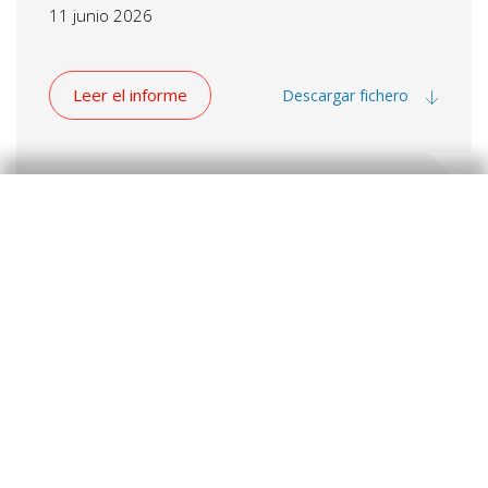
11 junio 2026
Leer el informe
Descargar fichero
Consumo en España
El consumo en mayo se mantiene débil, aunque va
de menos a más.
Zoel Martín Vilató
27 mayo 2026
Leer el informe
Descargar fichero