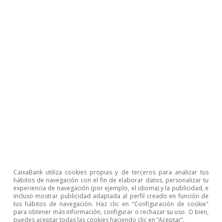
Monitor de consumo
Consumo en España
El consumo doméstico mantiene un tono débil en la
segunda semana de mayo.
Zoel Martín Vilató
20 mayo 2026
Leer el informe
Descargar fichero
CaixaBank utiliza cookies propias y de terceros para analizar tus
hábitos de navegación con el fin de elaborar datos, personalizar tu
experiencia de navegación (por ejemplo, el idioma) y la publicidad, e
incluso mostrar publicidad adaptada al perfil creado en función de
tus hábitos de navegación. Haz clic en "Configuración de cookie"
para obtener más información, configurar o rechazar su uso. O bien,
puedes aceptar todas las cookies haciendo clic en “Aceptar”.