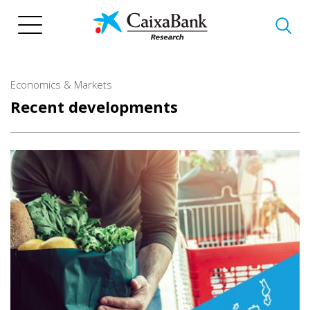
Skip
to
main
content
Economics & Markets
Recent developments