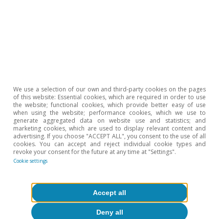
We use a selection of our own and third-party cookies on the pages
of this website: Essential cookies, which are required in order to use
the website; functional cookies, which provide better easy of use
when using the website; performance cookies, which we use to
generate aggregated data on website use and statistics; and
marketing cookies, which are used to display relevant content and
Opinion
advertising. If you choose "ACCEPT ALL", you consent to the use of all
cookies. You can accept and reject individual cookie types and
The Spanish economy after Hormuz
revoke your consent for the future at any time at "Settings".
Cookie settings
Oriol Aspachs
15 Jul 2026
Accept all
Deny all