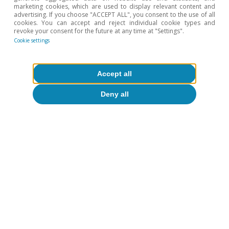
marketing cookies, which are used to display relevant content and
Despacito y buena letra: los grandes
advertising. If you choose "ACCEPT ALL", you consent to the use of all
cookies. You can accept and reject individual cookie types and
temas del curso económico
revoke your consent for the future at any time at "Settings".
Cookie settings
Patricia Esteban
Adrià Morron Salmeron
23 Jul 2026
Accept all
Deny all
More about
Geographical areas