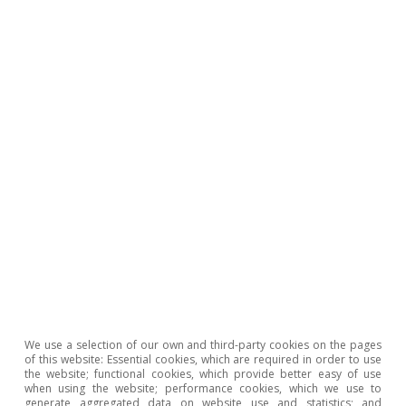
presión a los datos
Adrià Morron Salmeron
23 Jul 2026
We use a selection of our own and third-party cookies on the pages
of this website: Essential cookies, which are required in order to use
the website; functional cookies, which provide better easy of use
when using the website; performance cookies, which we use to
Pódcast
generate aggregated data on website use and statistics; and