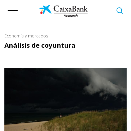
Pasar
al
contenido
principal
Economía y mercados
Análisis de coyuntura