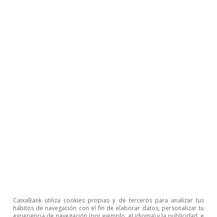
Opinión
Economía española post-Ormuz
CaixaBank utiliza cookies propias y de terceros para analizar tus
Oriol Aspachs
hábitos de navegación con el fin de elaborar datos, personalizar tu
experiencia de navegación (por ejemplo, el idioma) y la publicidad, e