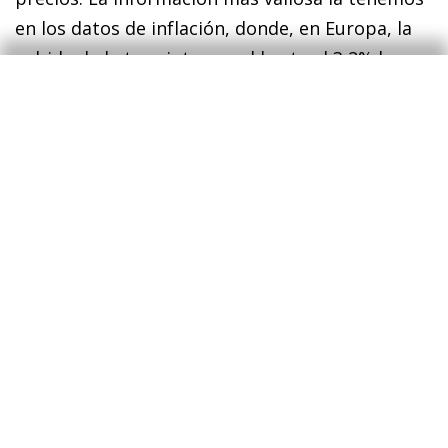
en los datos de inflación, donde, en Europa, la
subida de la tasa interanual hasta el 3,2% ha
venido acompañada de un aumento de la núcleo
hasta el 2,5%, explicado en buena parte por la
aceleración de la inflación en servicios (+0,5 p.
p., hasta el 3,5%), máximos en más de un año en
Europa. Así que ha llegado el turno de los
bancos centrales y, bajo la vieja máxima de más
vale prevenir que curar, veremos moderadas
subidas de los tipos de interés en los próximos
meses, para cortar de raíz los riesgos de
efectos de segunda ronda y su potencial
traslación a expectativas de inflación. En
Europa, en un escenario de efectos
inflacionistas directos relevantes (pero no