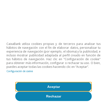
CaixaBank utiliza cookies propias y de terceros para analizar tus
hábitos de navegación con el fin de elaborar datos, personalizar tu
experiencia de navegación (por ejemplo, el idioma) y la publicidad, e
incluso mostrar publicidad adaptada al perfil creado en función de
Petróleo
tus hábitos de navegación. Haz clic en "Configuración de cookie"
para obtener más información, configurar o rechazar su uso. O bien,
El mercado del petróleo, en el mundo
puedes aceptar todas las cookies haciendo clic en “Aceptar”.
Configuración de cookie
de lo desconocido
Luís Pinheiro de Matos
Aceptar
10 abr 2026
Rechazar