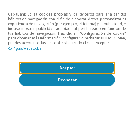
menús de mediodía del barrio de las
Corts de Barcelona. ¿Qué te parece la
CaixaBank utiliza cookies propias y de terceros para analizar tus
presentación, Javier?
hábitos de navegación con el fin de elaborar datos, personalizar tu
experiencia de navegación (por ejemplo, el idioma) y la publicidad, e
incluso mostrar publicidad adaptada al perfil creado en función de
tus hábitos de navegación. Haz clic en "Configuración de cookie"
Poetisa estás
Javier García-Arenas
para obtener más información, configurar o rechazar su uso. O bien,
puedes aceptar todas las cookies haciendo clic en “Aceptar”.
hecha.
Configuración de cookie
Poetisa. [risas]
Patricia Esteban
Aceptar
Encantado de
Javier García-Arenas
Rechazar
estar aquí también.
Es un placer también
Patricia Esteban
Pódcast
tenerte aquí. Muchísimas gracias a los
De Ormuz a España: cómo la crisis en el
dos por haber venido y vayamos ya al
Golfo puede acabar afectando a nuestra
economía
grano. El pasado domingo--