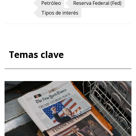
pero sin pausa. Después del pequeño
Petróleo
Reserva Federal (Fed)
paréntesis del capítulo de mayo, que
Tipos de interés
dedicamos íntegramente a la
inteligencia artificial, hoy volvemos a
la actualidad económica pura y dura. Y
lo hacemos en un momento en el que
Temas clave
parece que la guerra en el golfo
Pérsico se está acercando a su fin tras
el preacuerdo de paz, eh, entre
Estados Unidos e Irán anunciado esta
semana. Aun así, el conflicto ha sido lo
suficientemente intenso como para
elevar la incertidumbre y encarecer la
energía y hacer que muchas casas de
análisis y servicios de estudios, como