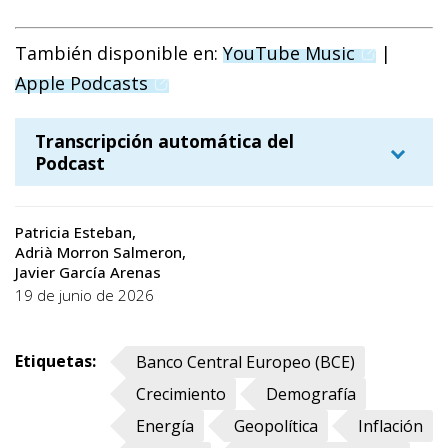
(opens in 
También disponible en:
YouTube Music
|
(opens in a new window)
Apple Podcasts
Transcripción automática del
Podcast
Patricia Esteban
[melodía de
Patricia Esteban
Adrià Morron Salmeron
Javier García Arenas
introducción] Hola a todos y
19 de junio de 2026
bienvenidos a un nuevo episodio de
Economía Express, el pódcast de
Etiquetas:
Banco Central Europeo (BCE)
CaixaBank Research, en el que
Crecimiento
Demografía
intentamos entender qué está
Energía
Geopolítica
Inflación
pasando en la economía sin prisa,