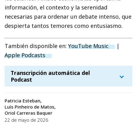
información, el contexto y la serenidad
necesarias para ordenar un debate intenso, que
despierta tantos temores como entusiasmo.
(opens in 
También disponible en:
YouTube Music
|
(opens in a new window)
Apple Podcasts
Transcripción automática del
Podcast
Patricia Esteban
[intro música suave]
Patricia Esteban
Luís Pinheiro de Matos
Oriol Carreras Baquer
Buenos días y bienvenidos a Economía
22 de mayo de 2026
Express, el programa de CaixaBank
Research en el que cada mes