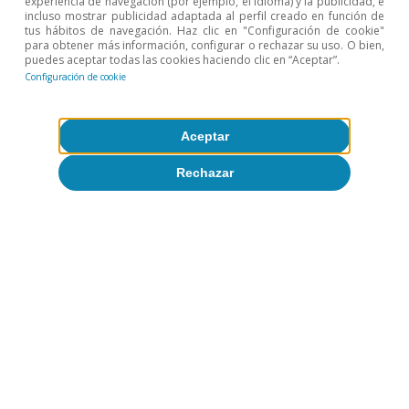
experiencia de navegación (por ejemplo, el idioma) y la publicidad, e
bienvenido también, Oriol.
incluso mostrar publicidad adaptada al perfil creado en función de
tus hábitos de navegación. Haz clic en "Configuración de cookie"
para obtener más información, configurar o rechazar su uso. O bien,
Buenos días, Patricia.
puedes aceptar todas las cookies haciendo clic en “Aceptar”.
Oriol Carreras
Configuración de cookie
Pódcast
Gracias.
De Ormuz a España: cómo la crisis en el
Golfo puede acabar afectando a nuestra
Buen día, a ti. Yo soy
Aceptar
Patricia Esteban
economía
Patricia Esteban y empieza el capítulo
Rechazar
de mayo de Economía Express.
VV. AA.
23 abr 2026
[melodía corporativa]
Oriol Carreras
Economía Express, un
Patricia Esteban
pódcast de CaixaBank Research. El
informe mensual sonoro con Patricia
Esteban.