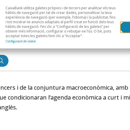
CaixaBank utilitza galetes pròpies i de tercers per analitzar els teus
Head
H
hàbits de navegació per tal de crear dades, personalitzar la teva
experiència de navegació (per exemple, l’idioma) i la publicitat, fins
i tot mostrar-te anuncis adaptats al perfil creat en funció dels teus
Anàlisi sectorial
Àrees geogràfiques
Public
hàbits de navegació. Fes clic a “Configuració de les galetes” per
obtenir més informació, configurar o rebutjar-ne l’ús. O bé, pots
acceptar totes les galetes fent clic a “Acceptar”.
Configuració de cookie
nancers i de la conjuntura macroeconòmica, amb a
ue condicionaran l’agenda econòmica a curt i mit
 anglès.