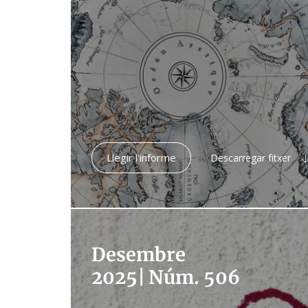
Llegir l'informe
Descarregar fitxer
Desembre
2025
|
Núm. 506