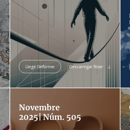
Llegir l'informe
Descarregar fitxer
Novembre
2025
|
Núm. 505