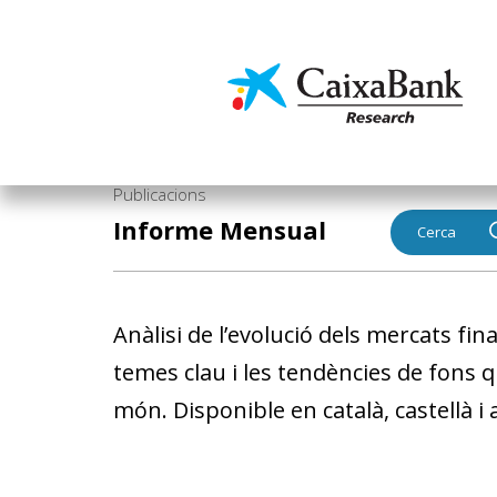
Vés
al
contingut
Economia i mercats
Publicacions
Informe Mensual
Cerca
Anàlisi de l’evolució dels mercats fi
temes clau i les tendències de fons q
món. Disponible en català, castellà i