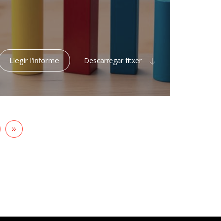
Llegir l'informe
Descarregar fitxer
àgina
Última
»
egüent
pàgina