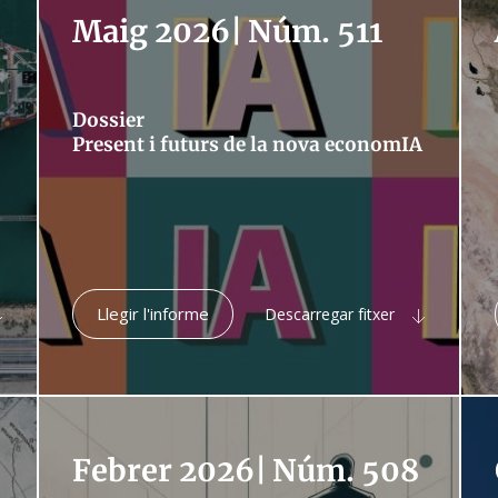
Maig 2026
|
Núm. 511
Dossier
Present i futurs de la nova economIA
Llegir l'informe
Descarregar fitxer
Febrer 2026
|
Núm. 508