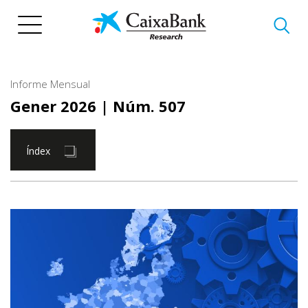
Vés
al
contingut
Informe Mensual
Gener 2026
| Núm. 507
Índex