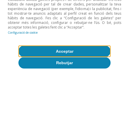
hàbits de navegació per tal de crear dades, personalitzar la teva
experiència de navegació (per exemple, l’idioma) i la publicitat, fins i
tot mostrar-te anuncis adaptats al perfil creat en funció dels teus
hàbits de navegació. Fes clic a “Configuració de les galetes” per
obtenir més informació, configurar o rebutjar-ne l’ús. O bé, pots
acceptar totes les galetes fent clic a “Acceptar”.
Configuració de cookie
VV. AA.
Acceptar
Condicionants de la
Rebutjar
dispersió de la productivitat
regional a Europa
VV. AA.