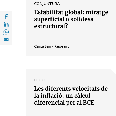
CONJUNTURA
Estabilitat global: miratge
Compartir a Facebook (opens in a new win
superficial o solidesa
Compartir a with Linkedin (opens in a new
estructural?
Compartir a with Whatsapp (opens in a ne
Compartir a Email (opens in a new window)
CaixaBank Research
FOCUS
Les diferents velocitats de
la inflació: un càlcul
diferencial per al BCE