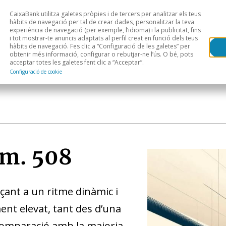
CaixaBank utilitza galetes pròpies i de tercers per analitzar els teus
Head
H
hàbits de navegació per tal de crear dades, personalitzar la teva
experiència de navegació (per exemple, l’idioma) i la publicitat, fins
i tot mostrar-te anuncis adaptats al perfil creat en funció dels teus
Anàlisi sectorial
Àrees geogràfiques
Public
hàbits de navegació. Fes clic a “Configuració de les galetes” per
obtenir més informació, configurar o rebutjar-ne l’ús. O bé, pots
acceptar totes les galetes fent clic a “Acceptar”.
Configuració de cookie
m. 508
ant a un ritme dinàmic i
nt elevat, tant des d’una
 comparació amb la majoria