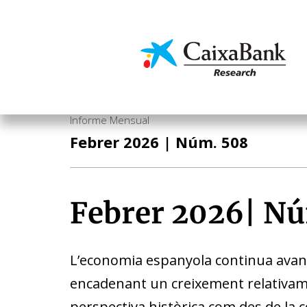
Vés
al
contingut
Economia i mercats
Informe Mensual
Febrer 2026
| Núm. 508
Febrer 2026
|
Nú
L’economia espanyola continua avanç
encadenant un creixement relativame
perspectiva històrica com des de la