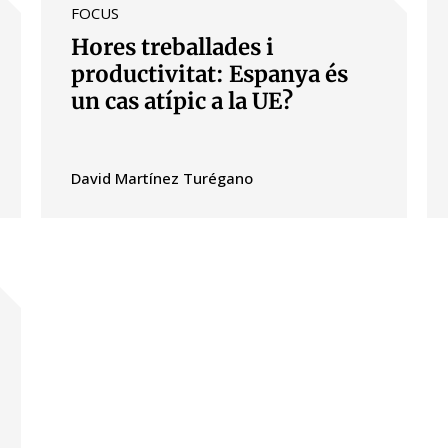
FOCUS
Hores treballades i
dow)
productivitat: Espanya és
 window)
un cas atípic a la UE?
w window)
David Martínez Turégano