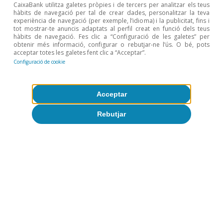
CaixaBank utilitza galetes pròpies i de tercers per analitzar els teus
hàbits de navegació per tal de crear dades, personalitzar la teva
experiència de navegació (per exemple, l’idioma) i la publicitat, fins i
tot mostrar-te anuncis adaptats al perfil creat en funció dels teus
hàbits de navegació. Fes clic a “Configuració de les galetes” per
FOCUS
obtenir més informació, configurar o rebutjar-ne l’ús. O bé, pots
acceptar totes les galetes fent clic a “Acceptar”.
El sector turístic tanca una
Configuració de cookie
temporada alta amb xifres
sòlides
Acceptar
Rebutjar
David Cesar Heymann
FOCUS
Quines regions es poden veure
més afectades pels aranzels de
Trump?