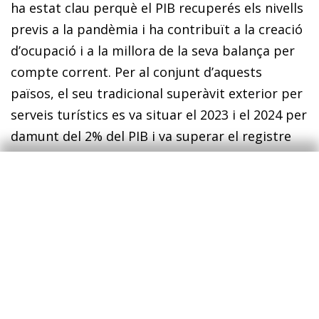
ha estat clau perquè el PIB recuperés els nivells
previs a la pandèmia i ha contribuït a la creació
d’ocupació i a la millora de la seva balança per
compte corrent. Per al conjunt d’aquests
països, el seu tradicional superàvit exterior per
serveis turístics es va situar el 2023 i el 2024 per
damunt del 2% del PIB i va superar el registre
del 2019 (vegeu el quart gràfic). En canvi, el grup
que mostrava abans de la pandèmia un saldo
positiu (en el qual destaquen, per volum,
Àustria, Hongria i Polònia) va registrar l’any
passat unes exportacions netes de turisme
equivalents al 0,8% del PIB, la meitat que el
2019.