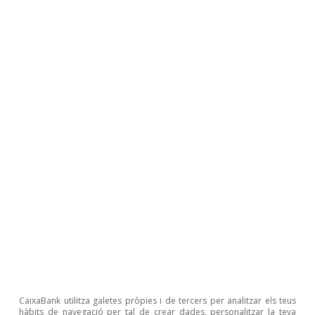
3
Vegeu el Baròmetre de Turisme Mundial publicat al
maig d’enguany.
4
Vegeu l’article
«Què ens diuen les elasticitats de la
demanda turística internacional sobre el creixement del
sector turístic a Espanya?»
, a l’
Informe Sectorial de
Turisme
del 1S/2025.
David Martínez Turégano
Etiquetes:
Turisme
Unió Europea
CaixaBank utilitza galetes pròpies i de tercers per analitzar els teus
hàbits de navegació per tal de crear dades, personalitzar la teva