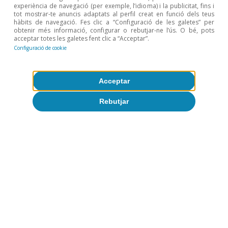
experiència de navegació (per exemple, l’idioma) i la publicitat, fins i
tot mostrar-te anuncis adaptats al perfil creat en funció dels teus
hàbits de navegació. Fes clic a “Configuració de les galetes” per
obtenir més informació, configurar o rebutjar-ne l’ús. O bé, pots
acceptar totes les galetes fent clic a “Acceptar”.
1
Segons les dades i la metodologia del Consell Mundial
Configuració de cookie
de Viatges i Turisme, el sector turístic representaria al
voltant del 10% del PIB europeu i prop de 25 milions de
llocs de treball. Aquesta xifra inclou els efectes directes,
Acceptar
indirectes i induïts.
Rebutjar
2
Una radiografia detallada de les tendències del sector
turístic a Espanya es pot llegir a l’
Informe Sectorial de
Turisme
que CaixaBank Research
publica amb una
freqüència semestral.
3
Vegeu el Baròmetre de Turisme Mundial publicat al
maig d’enguany.
4
Vegeu l’article
«Què ens diuen les elasticitats de la
demanda turística internacional sobre el creixement del
sector turístic a Espanya?»
, a l’
Informe Sectorial de
Turisme
del 1S/2025.