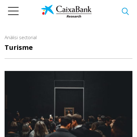
Vés
al
contingut
Anàlisi sectorial
Turisme