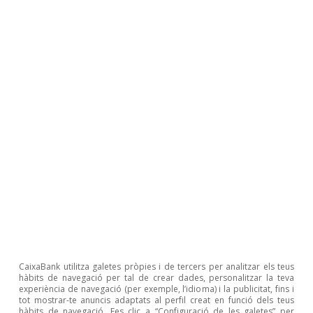
El sector turístic tanca una temporada
alta amb xifres sòlides
David Cesar Heymann
8 oct. 2025
CaixaBank utilitza galetes pròpies i de tercers per analitzar els teus
hàbits de navegació per tal de crear dades, personalitzar la teva
experiència de navegació (per exemple, l’idioma) i la publicitat, fins i
tot mostrar-te anuncis adaptats al perfil creat en funció dels teus
hàbits de navegació. Fes clic a “Configuració de les galetes” per