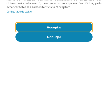
obtenir més informació, configurar o rebutjar-ne l’ús. O bé, pots
Turisme
acceptar totes les galetes fent clic a “Acceptar”.
Configuració de cookie
El turisme europeu després de la
pandèmia: recuperació desigual i nous
desafiaments
Acceptar
David Martínez Turégano
Rebutjar
8 oct. 2025