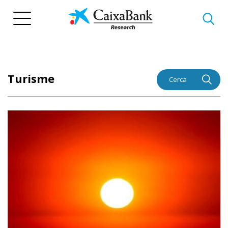
Vés
al
contingut
Turisme
Cerca