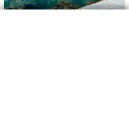
Turisme
Resum executiu: Turisme a Espanya
2026: noves oportunitats per a un
creixement sostenible i amb més valor
afegit
Nuria Bustamante
4 febr. 2026