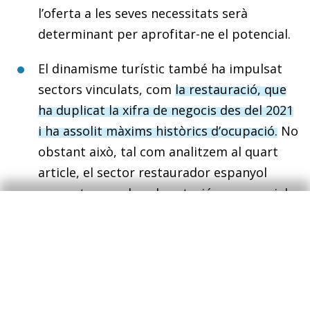
l’oferta a les seves necessitats serà
determinant per aprofitar-ne el potencial.
El dinamisme turístic també ha impulsat
sectors vinculats, com
la restauració, que
ha duplicat la xifra de negocis des del 2021
i ha assolit màxims històrics d’ocupació.
No
obstant això, tal com analitzem al quart
article, el sector restaurador espanyol
presenta una elevada rotació empresarial.
Cada any, una de cada deu empreses entra
o surt del mercat, amb una taxa de rotació
molt per damunt de la mitjana nacional i
de la resta d’Europa. Reduir aquesta
vulnerabilitat exigeix avançar cap a models