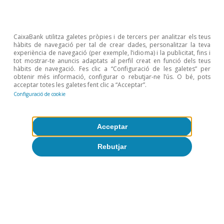
CaixaBank utilitza galetes pròpies i de tercers per analitzar els teus
hàbits de navegació per tal de crear dades, personalitzar la teva
experiència de navegació (per exemple, l’idioma) i la publicitat, fins i
tot mostrar-te anuncis adaptats al perfil creat en funció dels teus
hàbits de navegació. Fes clic a “Configuració de les galetes” per
obtenir més informació, configurar o rebutjar-ne l’ús. O bé, pots
acceptar totes les galetes fent clic a “Acceptar”.
Configuració de cookie
Acceptar
Rebutjar
Opinió
Economia espanyola postOrmuz
Oriol Aspachs