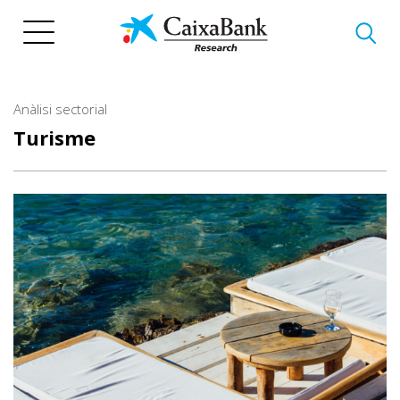
Vés
al
contingut
Anàlisi sectorial
Turisme