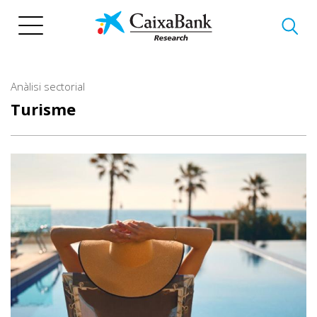
Vés
al
contingut
Anàlisi sectorial
Turisme