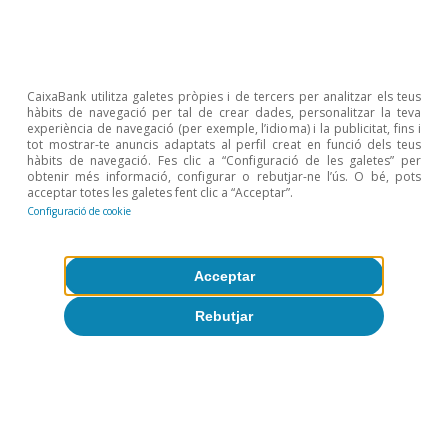
Consolidar un bé de luxe
CaixaBank utilitza galetes pròpies i de tercers per analitzar els teus
hàbits de navegació per tal de crear dades, personalitzar la teva
experiència de navegació (per exemple, l’idioma) i la publicitat, fins i
tot mostrar-te anuncis adaptats al perfil creat en funció dels teus
L’alta elasticitat ingrés de la demanda turística
hàbits de navegació. Fes clic a “Configuració de les galetes” per
obtenir més informació, configurar o rebutjar-ne l’ús. O bé, pots
d’Espanya, que vaticina un creixement
acceptar totes les galetes fent clic a “Acceptar”.
significatiu d’arribades a mesura que les
Configuració de cookie
economies emissores augmenten la seva renda,
convida a plantejar una gestió acurada dels
Acceptar
fluxos de visitants. Un volum excessiu i
Rebutjar
descoordinat de turisme podria afectar
negativament la qualitat mediambiental i social
de la destinació i posa en risc el posicionament
d’Espanya com a destinació turística de qualitat.