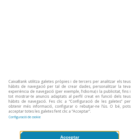
Reserva Federal (Fed)
La Fed de Warsh: de guiar expectatives
a gestionar-les sense compromís
David del Val
9 jul. 2026
CaixaBank utilitza galetes pròpies i de tercers per analitzar els teus
hàbits de navegació per tal de crear dades, personalitzar la teva
experiència de navegació (per exemple, l’idioma) i la publicitat, fins i
tot mostrar-te anuncis adaptats al perfil creat en funció dels teus
hàbits de navegació. Fes clic a “Configuració de les galetes” per
obtenir més informació, configurar o rebutjar-ne l’ús. O bé, pots
acceptar totes les galetes fent clic a “Acceptar”.
Configuració de cookie
Acceptar