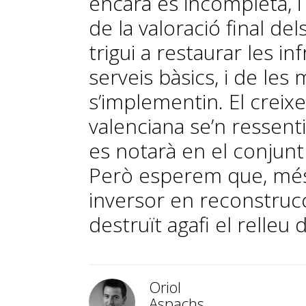
encara és incompleta, 
de la valoració final de
trigui a restaurar les in
serveis bàsics, i de le
s’implementin. El crei
valenciana se’n ressenti
es notarà en el conjunt
Però esperem que, més a
inversor en reconstrucci
destruït agafi el relleu d
Oriol
Aspachs