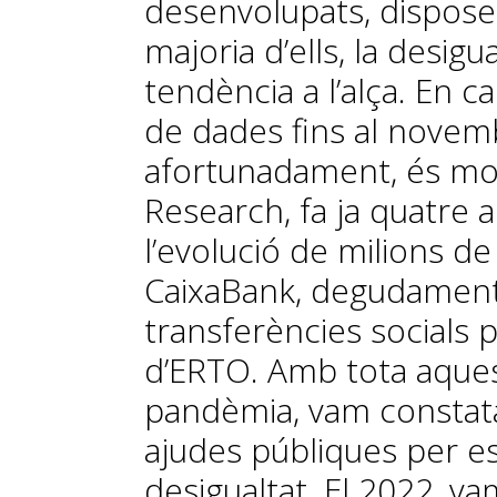
desenvolupats, disposem
majoria d’ells, la desig
tendència a l’alça. En c
de dades fins al novemb
afortunadament, és mol
Research, fa ja quatre
l’evolució de milions d
CaixaBank, degudament 
transferències socials 
d’ERTO. Amb tota aques
pandèmia, vam constata
ajudes públiques per e
desigualtat. El 2022, v