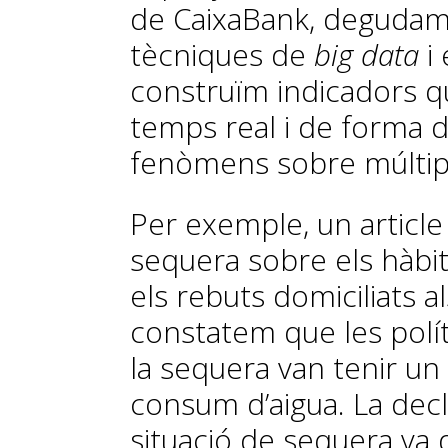
de CaixaBank, degudame
tècniques de
big data
i 
construïm indicadors qu
temps real i de forma d
fenòmens sobre múltip
Per exemple, un article 
sequera so­­bre els hàbi
els rebuts domiciliats a
constatem que les pol
la sequera van tenir un 
consum d’aigua. La decl
situació de sequera va d