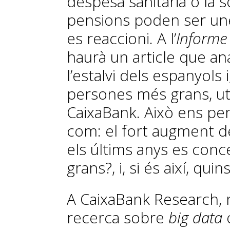
despesa sanitària o la s
pensions poden ser une
es reaccioni. A l’
Informe
haurà un article que an
l’estalvi dels espanyols 
persones més grans, uti
CaixaBank. Això ens p
com: el fort augment de
els últims anys es con
grans?, i, si és així, qu
A CaixaBank Research,
recerca sobre
big data
o