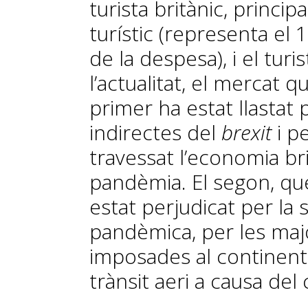
turista britànic, princi
turístic (representa el 
de la despesa), i el turi
l’actualitat, el mercat 
primer ha estat llastat
indirectes del
brexit
i p
travessat l’economia bri
pandèmia. El segon, que 
estat perjudicat per la s
pandèmica, per les majo
imposades al continent 
trànsit aeri a causa del 