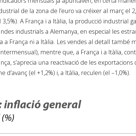
s indicadors mensuals ja apuntaven, en certa mane
ustrial de la zona de l’euro va créixer al març el 2
,5%). A França i a Itàlia, la producció industrial g
des industrials a Alemanya, en especial les estran
a a França ni a Itàlia. Les vendes al detall també 
termensual), mentre que, a França i a Itàlia, conti
nça, s’aprecia una reactivació de les exportacions 
’avanç (el +1,2%) i, a Itàlia, reculen (el –1,0%).