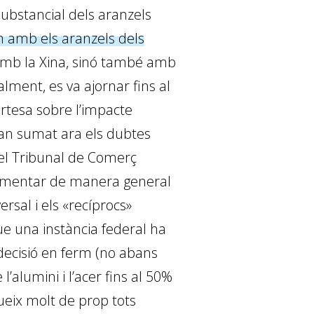
ubstancial dels aranzels
 amb els aranzels dels
 amb la Xina, sinó també amb
lment, es va ajornar fins al
ertesa sobre l’impacte
han sumat ara els dubtes
 el Tribunal de Comerç
crementar de manera general
rsal i els «recíprocs»
ue una instància federal ha
decisió en ferm (no abans
’alumini i l’acer fins al 50%
gueix molt de prop tots