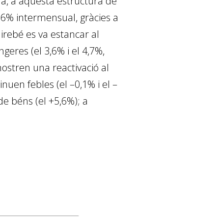
ra, a aquesta estructura de
,6% intermen­sual, gràcies a
airebé es va estancar al
geres (el 3,6% i el 4,7%,
mostren una reactivació al
nuen febles (el –0,1% i el –
de béns (el +5,6%); a