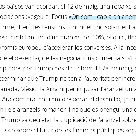
s països van acordar, el 12 de maig, una rebaixa s
egociacions (vegeu el Focus
«On som i cap a on anem
forme). Però les tensions continuen, no solament
esa amb l’anunci d’un aranzel del 50%, el qual, fina
promís europeu d’accelerar les converses. A la inc
re el desenllaç de les negociacions comercials, s’
optades per Trump des del febrer. El 28 de maig,
determinar que Trump no tenia l’autoritat per in
nadà, Mèxic i la Xina ni per imposar l’aranzel unive
l. Ara com ara, haurem d’esperar el desenllaç, ja q
rn i els aranzels romanen fins que es prengui una 
Trump va decretar la duplicació de l’aranzel sobre l
iscussió sobre el futur de les finances públiques se