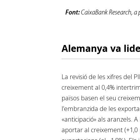
Alemanya va lide
La revisió de les xifres del
creixement al 0,4% intertrime
països basen el seu creixem
l’embranzida de les exportac
«anticipació» als aranzels. 
aportar al creixement (+1,0 