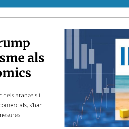
Trump
isme als
òmics
 dels aranzels i
comercials, s’han
 mesures