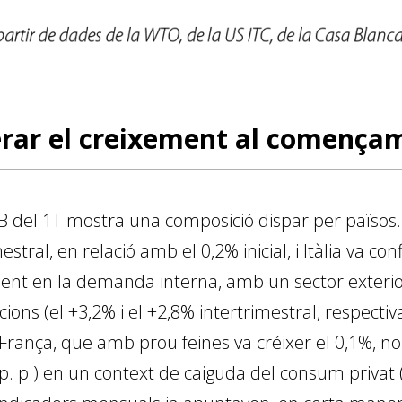
rar el creixement al començam
 PIB del 1T mostra una composició dispar per països
stral, en relació amb el 0,2% inicial, i Itàlia va con
ent en la demanda interna, amb un sector exterio
ions (el +3,2% i el +2,8% intertrimestral, respecti
A França, que amb prou feines va créixer el 0,1%, n
p. p.) en un context de caiguda del consum privat (