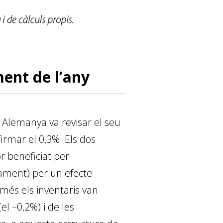
ent de l’any
. Alemanya va revisar el seu
firmar el 0,3%. Els dos
r beneficiat per
vament) per un efecte
omés els inventaris van
el –0,2%) i de les