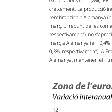
exportacions (el –1,8%). El
creixement. La producció ind
l’embranzida d’Alemanya (el 3
març. El repunt de les coman
respectivament), no s’apreci
març a Alemanya (el +0,4% in
0,3%, respectivament). A Fra
Alemanya, mantenen el ritme d