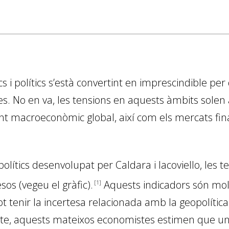
tics i polítics s’està convertint en imprescindible p
. No en va, les tensions en aquests àmbits solen
nt macroeconòmic global, així com els mercats fi
polítics desenvolupat per Caldara i Iacoviello, les 
os (vegeu el gràfic)
.
Aquests indicadors són molt 
1
ot tenir la incertesa relacionada amb la geopolíti
cte, aquests mateixos economistes estimen que un