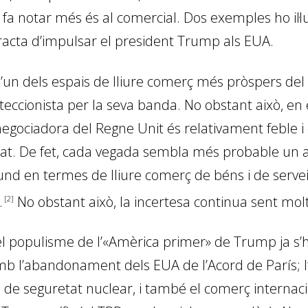
fa notar més és al comercial. Dos exemples ho il·l
tracta d’impulsar el president Trump als EUA.
d’un dels espais de lliure comerç més pròspers del
eccionista per la seva banda. No obstant això, en 
negociadora del Regne Unit és relativament feble i
tat. De fet, cada vegada sembla més probable un a
d en termes de lliure comerç de béns i de serveis 
.
No obstant això, la incertesa continua sent mol
2
ic, el populisme de l’«Amèrica primer» de Trump ja 
 amb l’abandonament dels EUA de l’Acord de París; l
 de seguretat nuclear, i també el comerç internaci