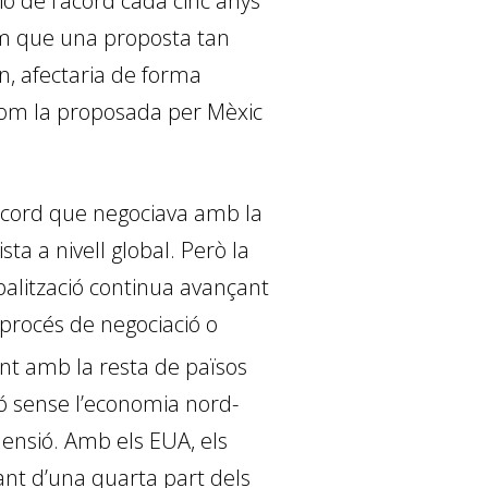
ó de l’acord cada cinc anys
iem que una proposta tan
rn, afectaria de forma
, com la proposada per Mèxic
l’acord que negociava amb la
a a nivell global. Però la
obalització continua avançant
procés de negociació o
nt amb la resta de països
ó sense l’economia nord-
mensió. Amb els EUA, els
ant d’una quarta part dels