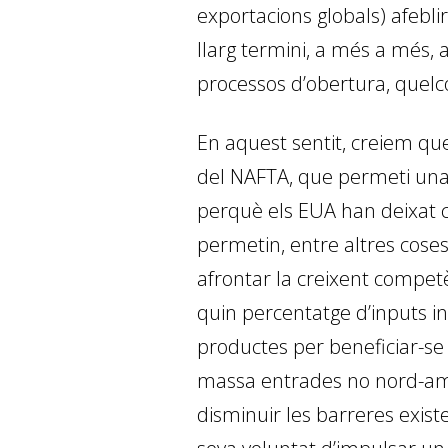
exportacions globals) afeblir
llarg termini, a més a més,
processos d’obertura, quelc
En aquest sentit, creiem qu
del NAFTA, que permeti una m
perquè els EUA han deixat cl
permetin, entre altres cose
afrontar la creixent competè
quin percentatge d’inputs i
productes per beneficiar-se 
massa entrades no nord-amer
disminuir les barreres exist