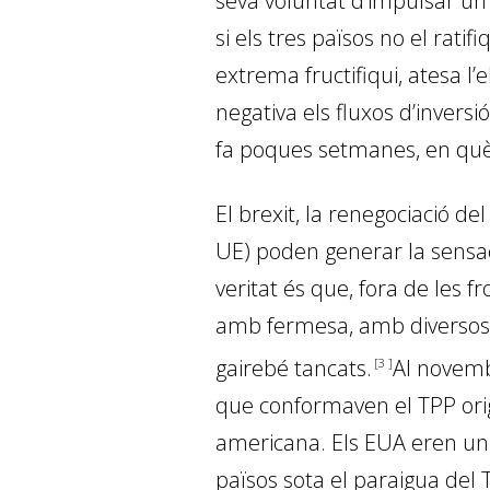
seva voluntat d’impulsar un 
si els tres països no el ratifi
extrema fructifiqui, atesa l’
negativa els fluxos d’invers
fa poques setmanes, en què e
El
brexit
, la renegociació de
UE) poden generar la sensaci
veritat és que, fora de les 
amb fermesa, amb diversos a
gairebé tancats
.
Al novemb
3
que conformaven el TPP orig
americana. Els EUA eren un 
països sota el paraigua del 