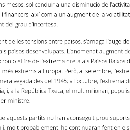
ms mesos, sol conduir a una disminució de l’activit
s i financers, així com a un augment de la volatilit
 del grau d’incertesa.
nt de les tensions entre països, s’amaga l’auge de 
l als països desenvolupats. L’anomenat augment d
ron o el fre de l’extrema dreta als Països Baixos 
s més extrems a Europa. Però, al setembre, l’extre
era vegada des del 1945; a l’octubre, l’extrema d
a, i, a la República Txeca, el multimilionari, populi
mer ministre.
que aquests partits no han aconseguit prou suports
a i, molt probablement, ho continuaran fent en els