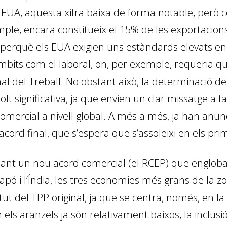
 EUA, aquesta xifra baixa de forma notable, però c
ple, encara constitueix el 15% de les exportacion
perquè els EUA exigien uns estàndards elevats en
 àmbits com el laboral, on, per exemple, requeria 
al del Treball. No obstant això, la determinació de 
t significativa, ja que envien un clar missatge a f
comercial a nivell global. A més a més, ja han anu
acord final, que s’espera que s’assoleixi en els pr
forjant un nou acord comercial (el RCEP) que engloba
Japó i l’Índia, les tres economies més grans de la 
tut del TPP original, ja que se centra, només, en la
 els aranzels ja són relativament baixos, la inclusi