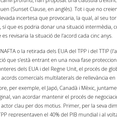
canvi profund, han proposat una clàusula d’extinci
quen (
Sunset Clause
, en anglès). Tot i que no cre
elevada incertesa que provocaria, la qual, al seu to
ió, sí que es podria donar una situació intermèdia
s revisaria la situació de l’acord cada cinc anys.
l NAFTA o la retirada dels EUA del TPP i del TTIP (
ó que s’està entrant en una nova fase proteccionist
fronteres dels EUA i del Regne Unit, el procés de gl
cords comercials multilaterals de rellevància en 
re, per exemple, el Japó, Canadà i Mèxic, juntame
inal, van acordar mantenir el procés de negociaci
actor clau per dos motius. Primer, per la seva di
TPP representaven el 40% del PIB mundial i al volt