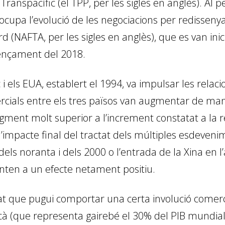
ió Transpacífic (el TPP, per les sigles en anglès). Al 
cupa l’evolució de les negociacions per redissenyar
(NAFTA, per les sigles en anglès), que es van inici
ençament del 2018.
i els EUA, establert el 1994, va impulsar les rela
rcials entre els tres països van augmentar de man
ugment molt superior a l’increment constatat a la 
 l’impacte final del tractat dels múltiples esdeveni
els noranta i dels 2000 o l’entrada de la Xina en l
nten a un efecte netament positiu.
tat que pugui comportar una certa involució comer
 (que representa gairebé el 30% del PIB mundial 