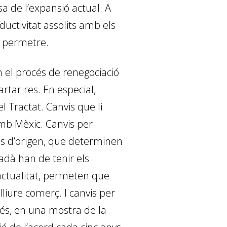
sa de l’expansió actual. A
ctivitat assolits amb els
n permetre.
 el procés de renegociació
rtar res. En especial,
l Tractat. Canvis que li
amb Mèxic. Canvis per
les d’origen, que determinen
adà han de tenir els
’actualitat, permeten que
liure comerç. I canvis per
més, en una mostra de la