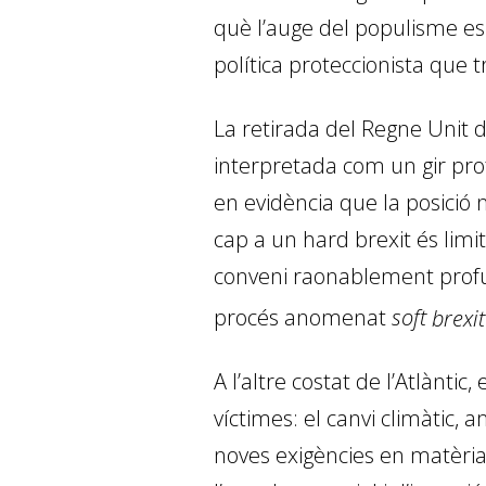
què l’auge del populisme es 
política proteccionista que 
La retirada del Regne Unit 
interpretada com un gir prot
en evidència que la posició 
cap a un
hard
brexit
és limi
conveni raonablement profun
procés anomenat
soft
brexit
A l’altre costat de l’Atlànt
víctimes: el canvi climàtic,
noves exigències en matèria