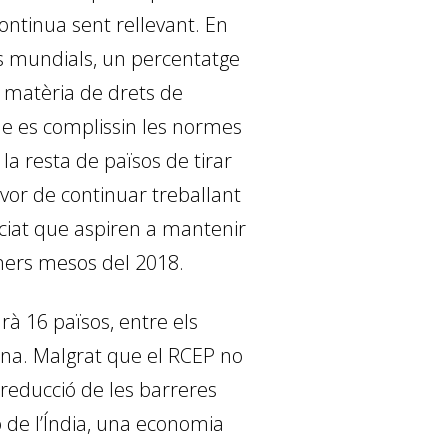
ontinua sent rellevant. En
s mundials, un percentatge
 matèria de drets de
que es complissin les normes
la resta de països de tirar
avor de continuar treballant
nciat que aspiren a mantenir
imers mesos del 2018.
rà 16 països, entre els
zona. Malgrat que el RCEP no
 reducció de les barreres
ó de l’Índia, una economia