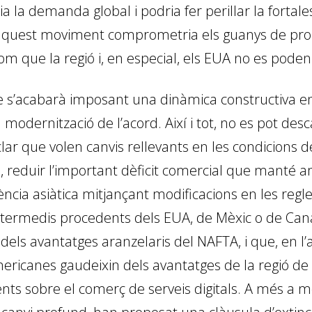
ia la demanda global i podria fer perillar la fortale
 aquest moviment comprometria els guanys de produ
om que la regió i, en especial, els EUA no es pode
e s’acabarà imposant una dinàmica constructiva en
odernització de l’acord. Així i tot, no es pot desca
ar que volen canvis rellevants en les condicions de
s, reduir l’important dèficit comercial que manté 
ncia asiàtica mitjançant modificacions en les reg
ntermedis procedents dels EUA, de Mèxic o de Can
dels avantatges aranzelaris del NAFTA, i que, en l
icanes gaudeixin dels avantatges de la regió de l
ents sobre el comerç de serveis digitals. A més a 