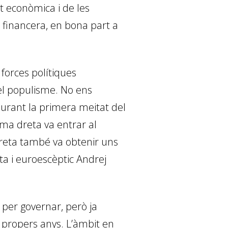
at econòmica i de les
at financera, en bona part a
forces polítiques
el populisme. No ens
durant la primera meitat del
ma dreta va entrar al
reta també va obtenir uns
sta i euroescèptic Andrej
 per governar, però ja
 propers anys. L’àmbit en