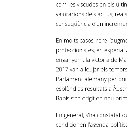
com les viscudes en els últi
valoracions dels actius, real
conseqüència d’un increment
En molts casos, rere l’augme
proteccionistes, en especia
enganyem: la victòria de Mac
2017 van alleujar els temor
Parlament alemany per prim
esplèndids resultats a Àustri
Babis s’ha erigit en nou pri
En general, s’ha constatat 
condicionen l’agenda polític