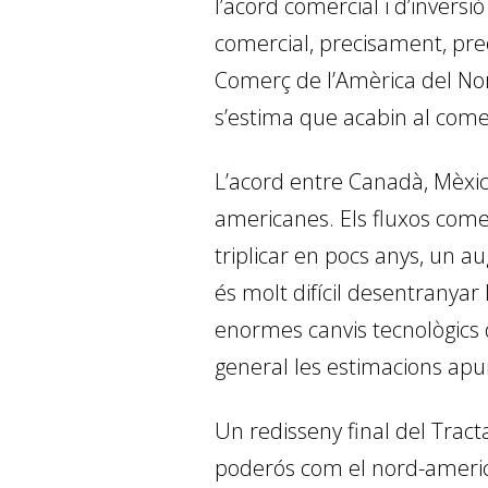
l’acord comercial i d’in­­vers
comercial, precisament, preo
Comerç de l’Amèrica del Nord 
s’estima que acabin al com
L’acord entre Canadà, Mèxic 
americanes. Els fluxos come
triplicar en pocs anys, un a
és molt difícil desentranyar
enormes canvis tecnològics d
general les estimacions apu
Un redisseny final del Trac
poderós com el nord-americà