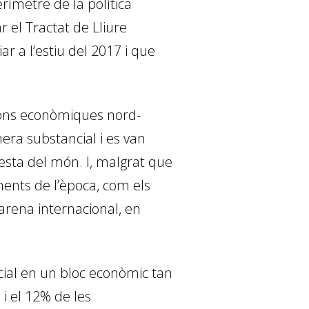
perímetre de la política
 el Tractat de Lliure
ar a l’estiu del 2017 i que
cions econòmiques nord-
era substancial i es van
resta del món. I, malgrat que
ments de l’època, com els
’arena internacional, en
cial en un bloc econòmic tan
i el 12% de les