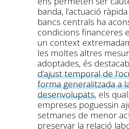
ens permeten ser caut
banda, l’actuació ràpida
bancs centrals ha acon
condicions financeres 
un context extremadamen
les moltes altres mesu
adoptades, és destacabl
d’ajust temporal de l’o
forma generalitzada a l
desenvolupats
, els qua
empreses poguessin ajus
setmanes de menor acti
preservar la relació lab