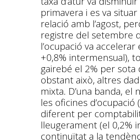
taxa d’atur va disminui
primavera i es va situar
relació amb l’agost, pe
registre del setembre de
l’ocupació va accelerar 
+0,8% intermensual), t
gairebé el 2% per sota 
obstant això, altres da
mixta. D’una banda, el 
les oficines d’ocupació
diferent per comptabili
lleugerament (el 0,2% i
continuïtat a la tendèn