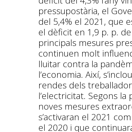
dèficit del 4,3% l’any v
pressupostària, el Gove
del 5,4% el 2021, que e
el dèficit en 1,9 p. p. d
principals mesures pre
continuen molt influenc
lluitar contra la pandè
l’economia. Així, s’inclo
rendes dels treballador
l’electricitat. Segons l
noves mesures extraord
s’activaran el 2021 co
el 2020 i que continuar