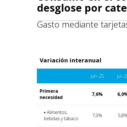
desglose por cate
Gasto mediante tarjeta
Variación interanual
jun.-25
jul.-2
Primera
7,6%
6,0
necesidad
▪ Alimentos,
7,0%
5,8
bebidas y tabaco