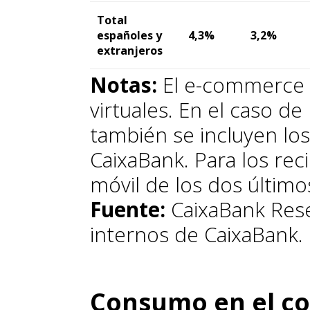
Total
españoles y
4,3%
3,2%
extranjeros
Notas:
El e-commerce i
virtuales. En el caso de
también se incluyen los
CaixaBank. Para los rec
móvil de los dos últim
Fuente:
CaixaBank Rese
internos de CaixaBank.
Consumo en el co