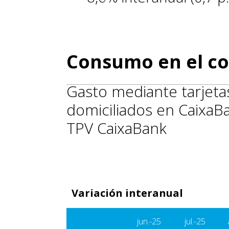
Consumo en el co
Gasto mediante tarjetas
domiciliados en CaixaB
TPV CaixaBank
Variación interanual
jun.-25
jul.-25