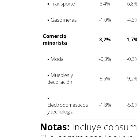
▪ Transporte
8,4%
6,8
▪ Gasolineras
-1,0%
-4,3
Comercio
3,2%
1,7
minorista
▪ Moda
-0,3%
-0,3
▪ Muebles y
5,6%
9,2
decoración
▪
Electrodomésticos
-1,8%
-5,0
y tecnología
Notas:
Incluye consum