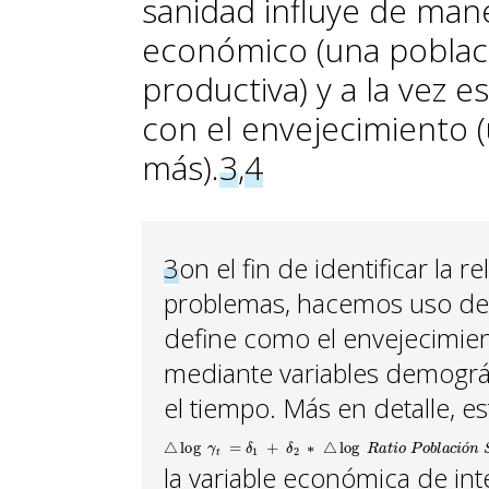
sanidad influye de mane
económico (una poblac
productiva) y a la vez 
con el envejecimiento 
más).
3
,
4
3
on el fin de identificar la 
problemas, hacemos uso de 
define como el envejecimie
mediante variables demográ
el tiempo. Más en detalle, e
△
log
γ
t
=
δ
1
+
δ
2
∗
△
log
R
a
t
i
o
P
o
b
l
a
c
i
ó
n
S
é
n
i
o
r
t
+
ó
la variable económica de inte